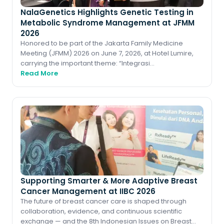
NalaGenetics Highlights Genetic Testing in
Metabolic Syndrome Management at JFMM
2026
Honored to be part of the Jakarta Family Medicine
Meeting (JFMM) 2026 on June 7, 2026, at Hotel Lumire,
carrying the important theme: “Integrasi
Penatalaksanaan Sindroma Metabolik dan Perawata
Read More
Supporting Smarter & More Adaptive Breast
Cancer Management at IIBC 2026
The future of breast cancer care is shaped through
collaboration, evidence, and continuous scientific
exchange — and the 8th Indonesian Issues on Breast