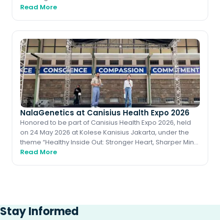
Cancer (IIBC 2026) stands as one of Indone
Read More
NalaGenetics at Canisius Health Expo 2026
Honored to be part of Canisius Health Expo 2026, held
on 24 May 2026 at Kolese Kanisius Jakarta, under the
theme “Healthy Inside Out: Stronger Heart, Sharper Mind,
Read More
Energized Body.” A meaningfu
Stay Informed